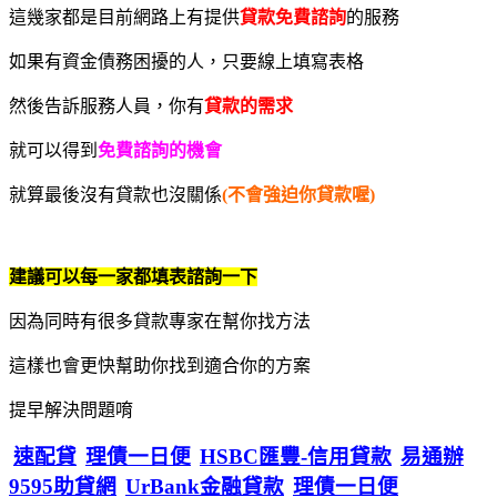
這幾家都是目前網路上有提供
貸款免費諮詢
的服務
如果有資金債務困擾的人，只要線上填寫表格
然後告訴服務人員，你有
貸款的需求
就可以得到
免費諮詢的機會
就算最後沒有貸款也沒關係
(不會強迫你貸款喔)
建議可以每一家都填表諮詢一下
因為同時有很多貸款專家在幫你找方法
這樣也會更快幫助你找到適合你的方案
提早解決問題唷
速配貸
理債一日便
HSBC匯豐-信用貸款
易通辦
9595助貸網
UrBank金融貸款
理債一日便