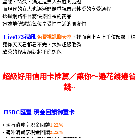
堅硬、持久、滿足是男人永遠的話題
而現代的女人也逐漸開始重視自己性愛的享受過程
透過網路平台將快樂性福的商品
迅速地傳遞給每位享受性生活的朋友們
Live173視訊
免費視訊聊天室
，裡面有上百上千位超級正妹
讓你天天看都看不完，辣妹超級敢秀
敢秀的程度絕對超乎你想像
超級好用信用卡推薦／讓你～邊花錢邊省
錢~
HSBC匯豐-現金回饋御璽卡
• 國內消費享現金回饋
1.22%
• 海外消費享現金回饋
2.22%