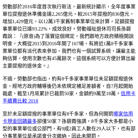
勞動部於2016年度首次執行新法，最新統計顯示，全年度事業
單位提撥退休準備金達2,265億元，較2015年提撥的836億元，
增加1,429億元，以12萬3千家舊制事業單位來計算，足額提撥
事業單位已達93.22%，成效良好。勞動福祉退休司司長孫碧
霞說：『(原音)為了落實這個規定，我們跟地方政府積極開說
明會，大概從2015到2016年開了167場，有將近1萬8千多家事
業單位都有派代表來參加，我們也有一個試算系統，讓雇主能
夠估算，使用次數也有45萬餘次，這個系統可以方便計算出雇
主要提撥的退休金。』
不過，勞動部也指出，約有8千多家事業單位未足額提撥退休
金，經地方政府輔導後仍未依規定補足差額者，自7月起開始
裁處，截至1月底累計已裁罰50家，金額約9萬至18萬。
信用卡
手續費比較 2018
至於未足額提撥的事業單位有8千多家，但為何開罰
哪家信用
卡現金回饋最多
卻僅50家？孫碧霞強調，8千多家大多都是小
型的事業單位或公部門，有9成2員工人數在29人以下，也有部
分事業單位是承諾會分次繳納，因此未開罰。