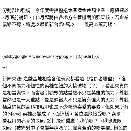
勞動部也強調，今年度需提撥退休準備金差額企業，應儘速於
3月底前補足，自4月起將由各地方主管機關加強查核，若企業
屢勸不聽，將處以最低新台幣9萬以上，最高45萬罰鍰。
(adsbygoogle = window.adsbygoogle || []).push({});
-->
新聞來源: 遊戲基地相信各位玩家都看過《復仇者聯盟》，各
個不同能力和個性的英雄在紐約大搞破壞（？），看起來真的
是相當爽快，而會吸引觀眾的點當然不只是英雄的能力，外觀
當然也是一大重點，像是鋼鐵人不只是擁有強大的火力，外觀
極度帥氣的高科技戰甲也是不少粉絲喜愛的要素，但如果所有
的 Marvel 英雄都變成了下面這樣，各位還能接受嗎？索爾：
看我用閃亮亮的 Kitty 錘打飛你獵鷹：我萌嗎？（啾咪鷹眼
Kitty（被箭射中了會變無嘴嗎？）殺意全消的粉寡婦...粉色的