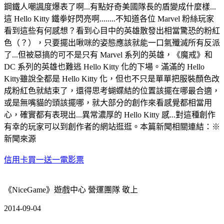
鋼鐵人嘲諷度爆表了啊...有點好奇美國隊長的盾變成什麼樣...
這 Hello Kitty 鐵拳好閃亮啊........不知道各位 Marvel 粉絲玩家
看到這些有何感想？看到心目中的英雄散發出相當驚恐的粉紅
色（？），只要擺出啾咪的姿態應該就能一口氣殲滅所有反派
了...但被惡搞的可不是只有 Marvel 系列的英雄，《魔戒》和
DC 系列的英雄也難逃 Hello Kitty 化的下場。滿滿的 Hello
Kitty雖說全都是 Hello Kitty 化，但也不只是單單把服裝顏色改
成粉紅色就結束了，還得思考蝴蝶結的位置該擺在哪最合適，
或是無嘴貓的頭該擺哪，就大部分的創作來看感覺都相當用
心，確實都有表現出...異常濃厚的 Hello Kitty 感...對這種創作
有幸的玩家可以到創作者的網站逛逛。本篇新聞相關連結：※
新聞來源
信用卡買一送一電影票
《NiceGame》遊戲中心 營運團隊 敬上
2014-09-04