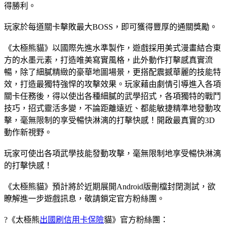
得勝利。
玩家於每道關卡擊敗最大BOSS，即可獲得豐厚的通關獎勵。
《太極熊貓》以國際先進水準製作，遊戲採用美式漫畫結合東
方的水墨元素，打造唯美寫實風格，此外動作打擊感真實流
暢，除了細膩精緻的豪華地圖場景，更搭配震撼華麗的技能特
效，打造最獨特強悍的攻擊效果。玩家藉由劇情引導進入各項
關卡任務後，得以使出各種細膩的武學招式，各項獨特的戰鬥
技巧，招式靈活多變，不論距離遠近、都能敏捷精準地發動攻
擊，毫無限制的享受暢快淋漓的打擊快感！開啟最真實的3D
動作新視野。
玩家可使出各項武學技能發動攻擊，毫無限制地享受暢快淋漓
的打擊快感！
《太極熊貓》預計將於近期展開Android版刪檔封閉測試，欲
瞭解進一步遊戲訊息，敬請鎖定官方粉絲團。
?《太極熊
出國刷信用卡保險
貓》官方粉絲團：