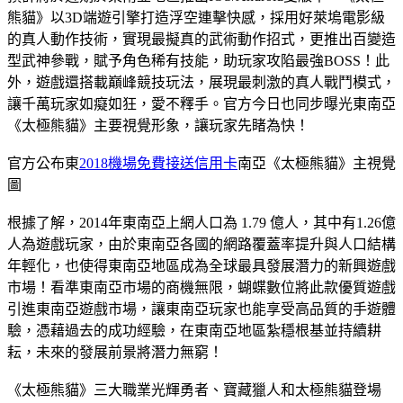
熊貓》以3D端遊引擎打造浮空連擊快感，採用好萊塢電影級
的真人動作技術，實現最擬真的武術動作招式，更推出百變造
型武神參戰，賦予角色稀有技能，助玩家攻陷最強BOSS！此
外，遊戲還搭載巔峰競技玩法，展現最刺激的真人戰鬥模式，
讓千萬玩家如癡如狂，愛不釋手。官方今日也同步曝光東南亞
《太極熊貓》主要視覺形象，讓玩家先睹為快！
官方公布東
2018機場免費接送信用卡
南亞《太極熊貓》主視覺
圖
根據了解，2014年東南亞上網人口為 1.79 億人，其中有1.26億
人為遊戲玩家，由於東南亞各國的網路覆蓋率提升與人口結構
年輕化，也使得東南亞地區成為全球最具發展潛力的新興遊戲
市場！看準東南亞市場的商機無限，蝴蝶數位將此款優質遊戲
引進東南亞遊戲市場，讓東南亞玩家也能享受高品質的手遊體
驗，憑藉過去的成功經驗，在東南亞地區紮穩根基並持續耕
耘，未來的發展前景將潛力無窮！
《太極熊貓》三大職業光輝勇者、寶藏獵人和太極熊貓登場