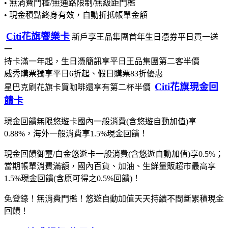
• 無消費門檻/無通路限制/無級距門檻
• 現金積點終身有效，自動折抵帳單金額
Citi花旗饗樂卡
新戶享王品集團首年生日憑券平日買一送
一
持卡滿一年起，生日憑簡訊享平日王品集團第二客半價
威秀購票獨享平日6折起、假日購票83折優惠
Citi花旗現金回
星巴克刷花旗卡買咖啡還享有第二杯半價
饋卡
現金回饋無限悠遊卡國內一般消費(含悠遊自動加值)享
0.88%，海外一般消費享1.5%現金回饋！
現金回饋御璽/白金悠遊卡一般消費(含悠遊自動加值)享0.5%；
當期帳單消費滿額，國內百貨、加油、生鮮量販超市最高享
1.5%現金回饋(含原可得之0.5%回饋)！
免登錄！無消費門檻！悠遊自動加值天天持續不間斷累積現金
回饋！