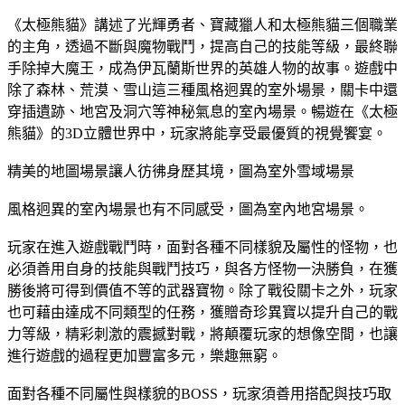
《太極熊貓》講述了光輝勇者、寶藏獵人和太極熊貓三個職業
的主角，透過不斷與魔物戰鬥，提高自己的技能等級，最終聯
手除掉大魔王，成為伊瓦蘭斯世界的英雄人物的故事。遊戲中
除了森林、荒漠、雪山這三種風格迥異的室外場景，關卡中還
穿插遺跡、地宮及洞穴等神秘氣息的室內場景。暢遊在《太極
熊貓》的3D立體世界中，玩家將能享受最優質的視覺饗宴。
精美的地圖場景讓人彷彿身歷其境，圖為室外雪域場景
風格迥異的室內場景也有不同感受，圖為室內地宮場景。
玩家在進入遊戲戰鬥時，面對各種不同樣貌及屬性的怪物，也
必須善用自身的技能與戰鬥技巧，與各方怪物一決勝負，在獲
勝後將可得到價值不等的武器寶物。除了戰役關卡之外，玩家
也可藉由達成不同類型的任務，獲贈奇珍異寶以提升自己的戰
力等級，精彩刺激的震撼對戰，將顛覆玩家的想像空間，也讓
進行遊戲的過程更加豐富多元，樂趣無窮。
面對各種不同屬性與樣貌的BOSS，玩家須善用搭配與技巧取