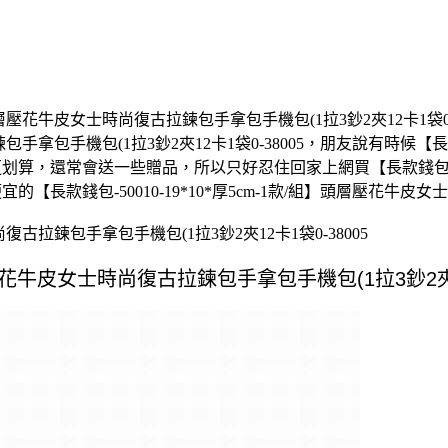
/組】頭層壓花牛皮女士時尚復古拉鍊包手拿包手機包(1拉3鈔2夾12卡
拉鍊包手拿包手機包(1拉3鈔2夾12卡1袋0-38005，朋友說有時候【長款
買更划算，還常會送一些贈品，所以只好忍住回家上網買【長款錢包-500
的【長款錢包-50010-19*10*厚5cm-1款/組】頭層壓花牛皮女
尚復古拉鍊包手拿包手機包(1拉3鈔2夾12卡1袋0-38005