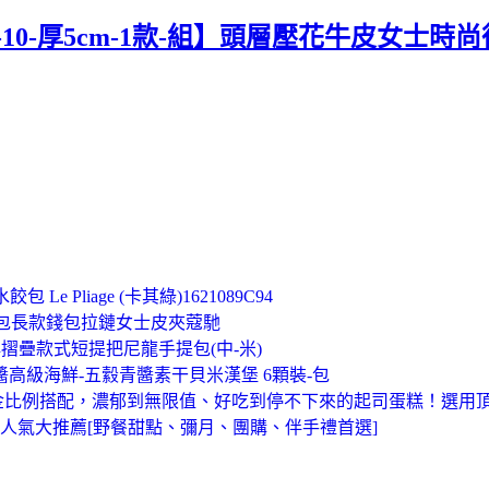
9-10-厚5cm-1款-組】頭層壓花牛皮女士時
 Pliage (卡其綠)1621089C94
夾女包長款錢包拉鏈女士皮夾蔻馳
經典摺疊款式短提把尼龍手提包(中-米)
醬高級海鮮-五縠青醬素干貝米漢堡 6顆裝-包
)以黃金比例搭配，濃郁到無限值、好吃到停不下來的起司蛋糕！選
人氣大推薦[野餐甜點、彌月、團購、伴手禮首選]