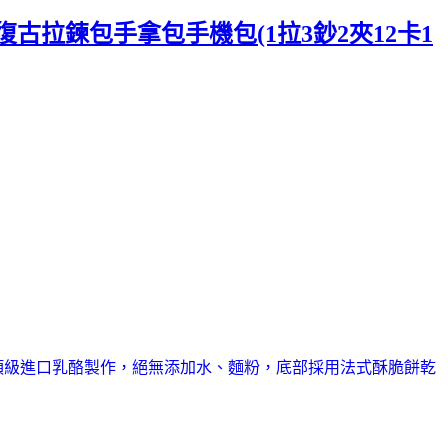
尚復古拉鍊包手拿包手機包(1拉3鈔2夾12卡1
用頂級進口乳酪製作，絕無添加水、麵粉，底部採用法式酥脆餅乾