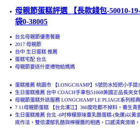
母親節蛋糕評選 【長款錢包-50010-1
袋0-38005
台北母親節優惠餐廳
2017 母親節
台中 生日蛋糕 推薦
蛋糕宅配 台北
母親節要送什麼禮物給媽媽
蛋糕推薦 桃園市 【LONGCHAMP】S號防水短把小手提水餃包 Le
生日蛋糕推薦 台中 COACH手拿包51668美國正品長
母親節蛋糕外送服務 LONGCHAMP LE PLIAGE系列
7 11母親節蛋糕 【台北濱江】360度吃都不掉料，養生青
生日蛋糕推薦 台北 -6吋檸檬原味重乳酪蛋糕-(免運
底作法，雙倍濃郁乳酪與檸檬醬的相遇，口感清爽滑順，